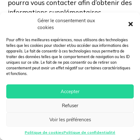
pourra vous contacter afin d’obtenir des
informations supplémentaires.
Gérer le consentement aux
Une fois votre dossier
accepté et validé
,
cookies
vous pourrez procéder à votre
inscription définitive
.
Pour offrir les meilleures expériences, nous utilisons des technologies
telles que les cookies pour stocker et/ou accéder aux informations des
appareils. Le fait de consentir à ces technologies nous permettra de
Cette étape est essentielle : elle
traiter des données telles que le comportement de navigation ou les ID
uniques sur ce site. Le fait de ne pas consentir ou de retirer son
conditionne la délivrance des
consentement peut avoir un effet négatif sur certaines caractéristiques
documents officiels nécessaires à votre
et fonctions.
demande de visa étudiant
.
Accepter
Remplir le formulaire d’admission
Refuser
Voir les préférences
Politique de cookies
Politique de confidentialité