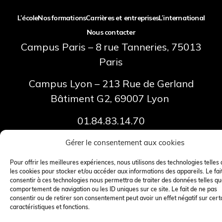
L’école
Nos formations
Carrières et entreprises
L’international
Nous contacter
Campus Paris – 8 rue Tanneries, 75013
Paris
Campus Lyon – 213 Rue de Gerland
Bâtiment G2, 69007 Lyon
01.84.83.14.70
Gérer le consentement aux cookies
Pour offrir les meilleures expériences, nous utilisons des technologies telles
les cookies pour stocker et/ou accéder aux informations des appareils. Le fai
© 2026 RSE Business School – Tous droits réservés
consentir à ces technologies nous permettra de traiter des données telles qu
comportement de navigation ou les ID uniques sur ce site. Le fait de ne pas
Mentions légales
|
Politique de confidentialité
|
Politique de cookies
consentir ou de retirer son consentement peut avoir un effet négatif sur cert
caractéristiques et fonctions.